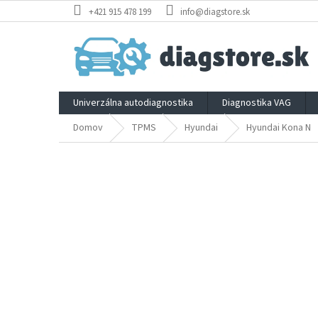
Prejsť
+421 915 478 199
info@diagstore.sk
na
obsah
Univerzálna autodiagnostika
Diagnostika VAG
Domov
TPMS
Hyundai
Hyundai Kona N