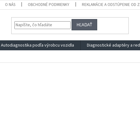
O NÁS
OBCHODNÉ PODMIENKY
REKLAMÁCIE A ODSTÚPENIE OD 
HĽADAŤ
Autodiagnostika podľa výrobcu vozidla
Diagnostické adaptéry a re