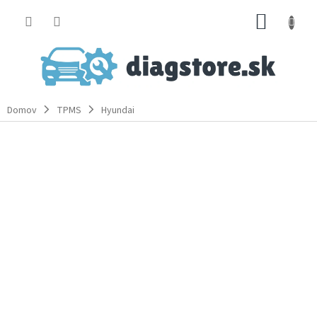
Prejsť
NÁKUP
na
obsah
KOŠÍK
Domov
TPMS
Hyundai