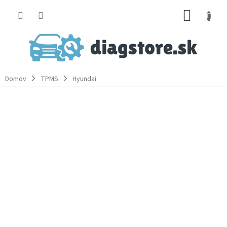
Prejsť
NÁKUP
na
obsah
KOŠÍK
Domov
TPMS
Hyundai