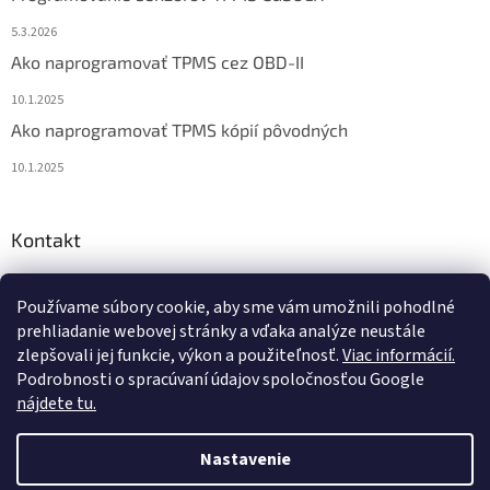
5.3.2026
Ako naprogramovať TPMS cez OBD-II
10.1.2025
Ako naprogramovať TPMS kópií pôvodných
10.1.2025
Kontakt
info
@
diagstore.sk
Používame súbory cookie, aby sme vám umožnili pohodlné
+421 915 478 199
prehliadanie webovej stránky a vďaka analýze neustále
zlepšovali jej funkcie, výkon a použiteľnosť.
Viac informácií.
Podrobnosti o spracúvaní údajov spoločnosťou Google
nájdete tu.
Vytvoril Shoptet
Nastavenie