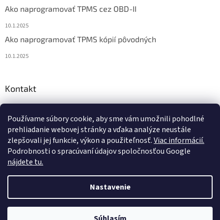
Ako naprogramovať TPMS cez OBD-II
10.1.2025
Ako naprogramovať TPMS kópií pôvodných
10.1.2025
Kontakt
info
@
diagstore.sk
Používame súbory cookie, aby sme vám umožnili pohodlné
+421 915 478 199
prehliadanie webovej stránky a vďaka analýze neustále
zlepšovali jej funkcie, výkon a použiteľnosť.
Viac informácií.
Podrobnosti o spracúvaní údajov spoločnosťou Google
nájdete tu.
Vytvoril Shoptet
Nastavenie
Copyright 2026
Diagstore.sk
. Všetky práva vyhradené.
Upraviť
Súhlasím
nastavenie cookies