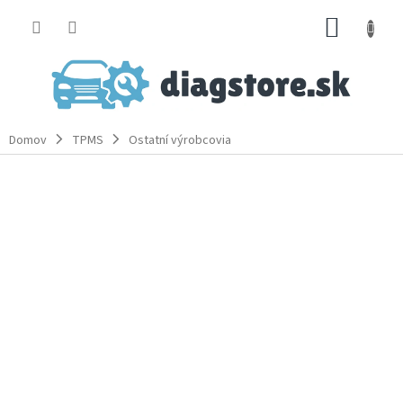
Prejsť
NÁKUP
na
obsah
KOŠÍK
Domov
TPMS
Ostatní výrobcovia