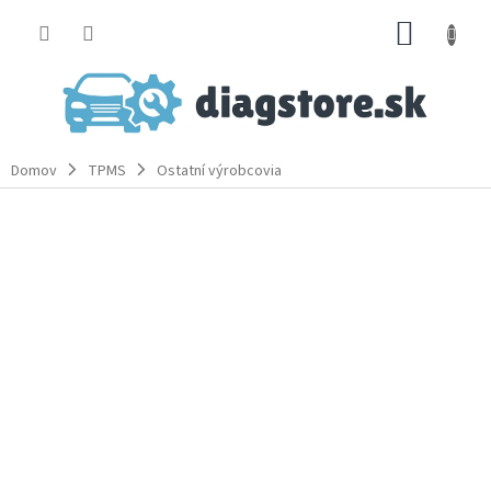
Prejsť
NÁKUP
na
obsah
KOŠÍK
Domov
TPMS
Ostatní výrobcovia