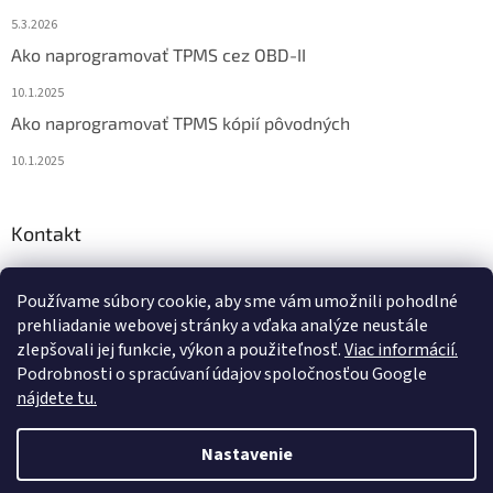
5.3.2026
Ako naprogramovať TPMS cez OBD-II
10.1.2025
Ako naprogramovať TPMS kópií pôvodných
10.1.2025
Kontakt
info
@
diagstore.sk
Používame súbory cookie, aby sme vám umožnili pohodlné
+421 915 478 199
prehliadanie webovej stránky a vďaka analýze neustále
zlepšovali jej funkcie, výkon a použiteľnosť.
Viac informácií.
Podrobnosti o spracúvaní údajov spoločnosťou Google
nájdete tu.
Vytvoril Shoptet
Nastavenie