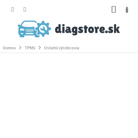
Prejsť
NÁKUP
na
obsah
KOŠÍK
Domov
TPMS
Ostatní výrobcovia