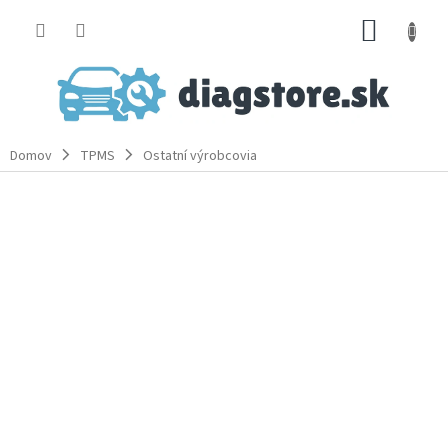
Prejsť
NÁKUP
na
obsah
KOŠÍK
Domov
TPMS
Ostatní výrobcovia