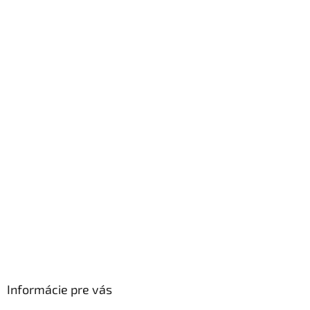
p
ä
t
i
e
Informácie pre vás