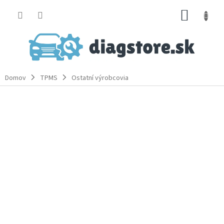
Prejsť
NÁKUP
na
obsah
KOŠÍK
Domov
TPMS
Ostatní výrobcovia