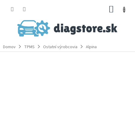
Prejsť
NÁKUP
na
obsah
KOŠÍK
Domov
TPMS
Ostatní výrobcovia
Alpina