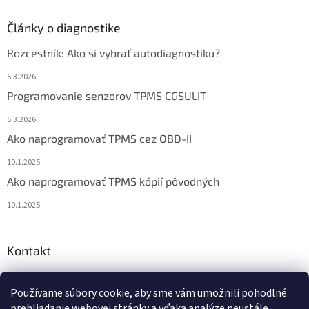
Články o diagnostike
Rozcestník: Ako si vybrať autodiagnostiku?
5.3.2026
Programovanie senzorov TPMS CGSULIT
5.3.2026
Ako naprogramovať TPMS cez OBD-II
10.1.2025
Ako naprogramovať TPMS kópií pôvodných
10.1.2025
Kontakt
info
@
diagstore.sk
Používame súbory cookie, aby sme vám umožnili pohodlné
+421 915 478 199
prehliadanie webovej stránky a vďaka analýze neustále