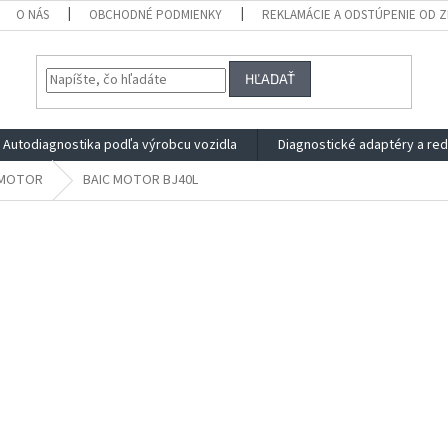
O NÁS
OBCHODNÉ PODMIENKY
REKLAMÁCIE A ODSTÚPENIE OD 
HĽADAŤ
Autodiagnostika podľa výrobcu vozidla
Diagnostické adaptéry a re
 MOTOR
BAIC MOTOR BJ40L