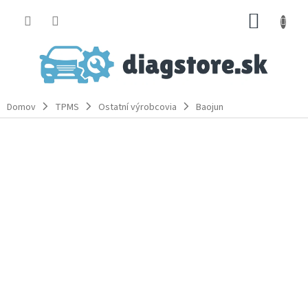
Prejsť
NÁKUP
na
obsah
KOŠÍK
Domov
TPMS
Ostatní výrobcovia
Baojun