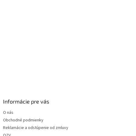
i
e
Informácie pre vás
O nás
Obchodné podmienky
Reklamácie a odstúpenie od zmluvy
OZV