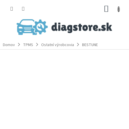
Prejsť
NÁKUP
na
obsah
KOŠÍK
Domov
TPMS
Ostatní výrobcovia
BESTUNE