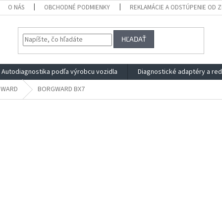
O NÁS
OBCHODNÉ PODMIENKY
REKLAMÁCIE A ODSTÚPENIE OD 
HĽADAŤ
Autodiagnostika podľa výrobcu vozidla
Diagnostické adaptéry a re
GWARD
BORGWARD BX7