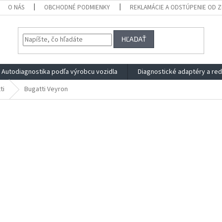
O NÁS
OBCHODNÉ PODMIENKY
REKLAMÁCIE A ODSTÚPENIE OD 
HĽADAŤ
Autodiagnostika podľa výrobcu vozidla
Diagnostické adaptéry a re
ti
Bugatti Veyron