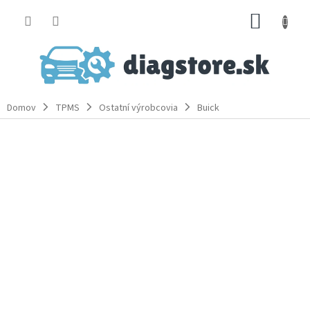
Prejsť
NÁKUP
na
obsah
KOŠÍK
Domov
TPMS
Ostatní výrobcovia
Buick