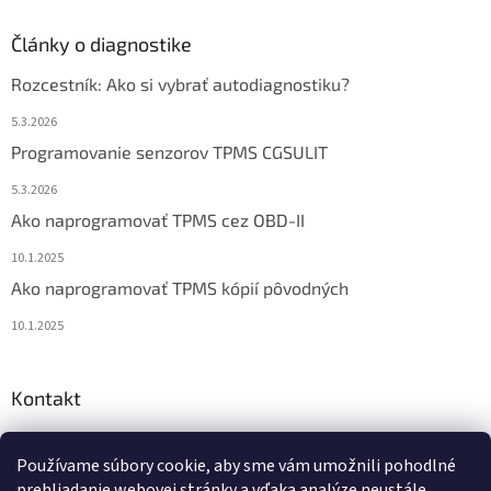
Články o diagnostike
Rozcestník: Ako si vybrať autodiagnostiku?
5.3.2026
Programovanie senzorov TPMS CGSULIT
5.3.2026
Ako naprogramovať TPMS cez OBD-II
10.1.2025
Ako naprogramovať TPMS kópií pôvodných
10.1.2025
Kontakt
info
@
diagstore.sk
Používame súbory cookie, aby sme vám umožnili pohodlné
+421 915 478 199
prehliadanie webovej stránky a vďaka analýze neustále