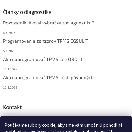
Články o diagnostike
Rozcestník: Ako si vybrať autodiagnostiku?
5.3.2026
Programovanie senzorov TPMS CGSULIT
5.3.2026
Ako naprogramovať TPMS cez OBD-II
10.1.2025
Ako naprogramovať TPMS kópií pôvodných
10.1.2025
Kontakt
info
@
diagstore.sk
Používame súbory cookie, aby sme vám umožnili pohodlné
+421 915 478 199
prehliadanie webovej stránky a vďaka analýze neustále