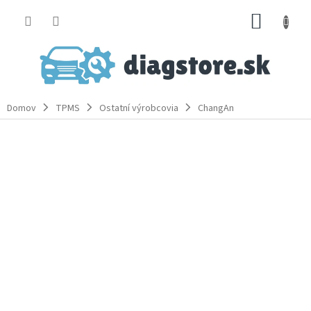
Prejsť
NÁKUP
na
obsah
KOŠÍK
Domov
TPMS
Ostatní výrobcovia
ChangAn