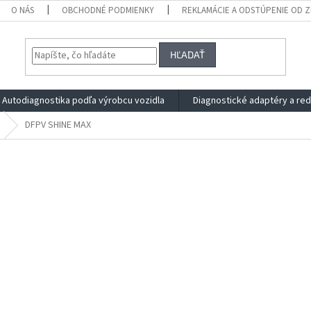
O NÁS
OBCHODNÉ PODMIENKY
REKLAMÁCIE A ODSTÚPENIE OD 
HĽADAŤ
Autodiagnostika podľa výrobcu vozidla
Diagnostické adaptéry a re
DFPV SHINE MAX