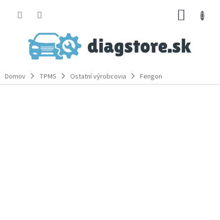
Prejsť
NÁKUP
na
obsah
KOŠÍK
Domov
TPMS
Ostatní výrobcovia
Fengon