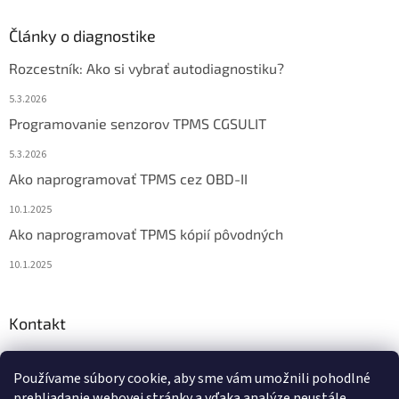
Články o diagnostike
Rozcestník: Ako si vybrať autodiagnostiku?
5.3.2026
Programovanie senzorov TPMS CGSULIT
5.3.2026
Ako naprogramovať TPMS cez OBD-II
10.1.2025
Ako naprogramovať TPMS kópií pôvodných
10.1.2025
Kontakt
info
@
diagstore.sk
Používame súbory cookie, aby sme vám umožnili pohodlné
+421 915 478 199
prehliadanie webovej stránky a vďaka analýze neustále