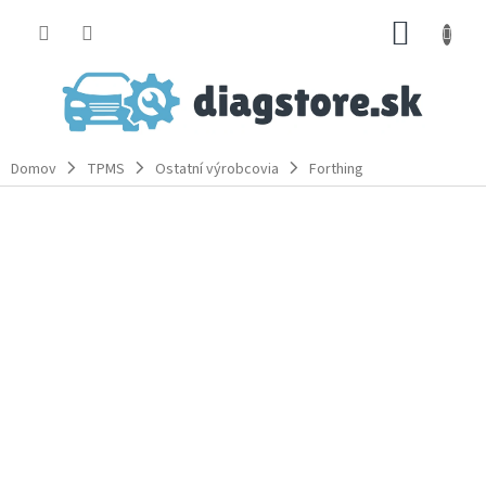
Prejsť
NÁKUP
na
obsah
KOŠÍK
Domov
TPMS
Ostatní výrobcovia
Forthing