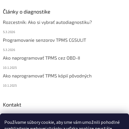
Články o diagnostike
Rozcestník: Ako si vybrať autodiagnostiku?
5.3.2026
Programovanie senzorov TPMS CGSULIT
5.3.2026
Ako naprogramovať TPMS cez OBD-II
10.1.2025
Ako naprogramovať TPMS kópií pôvodných
10.1.2025
Kontakt
info
@
diagstore.sk
Používame súbory cookie, aby sme vám umožnili pohodlné
+421 915 478 199
prehliadanie webovej stránky a vďaka analýze neustále