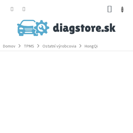
Prejsť
NÁKUP
na
obsah
KOŠÍK
Domov
TPMS
Ostatní výrobcovia
HongQi