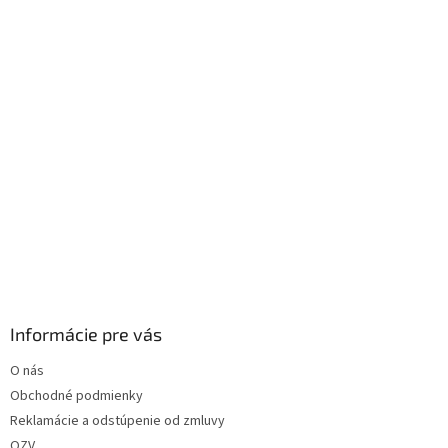
i
e
Informácie pre vás
O nás
Obchodné podmienky
Reklamácie a odstúpenie od zmluvy
OZV