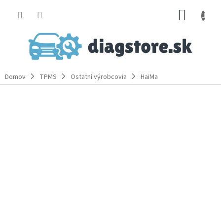
Prejsť
NÁKUP
na
obsah
KOŠÍK
Domov
TPMS
Ostatní výrobcovia
HaiMa