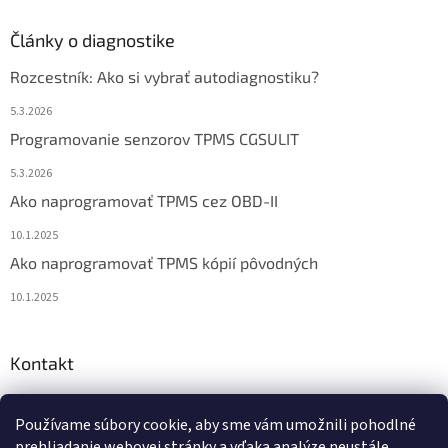
Články o diagnostike
Rozcestník: Ako si vybrať autodiagnostiku?
5.3.2026
Programovanie senzorov TPMS CGSULIT
5.3.2026
Ako naprogramovať TPMS cez OBD-II
10.1.2025
Ako naprogramovať TPMS kópií pôvodných
10.1.2025
Kontakt
info
@
diagstore.sk
Používame súbory cookie, aby sme vám umožnili pohodlné
+421 915 478 199
prehliadanie webovej stránky a vďaka analýze neustále