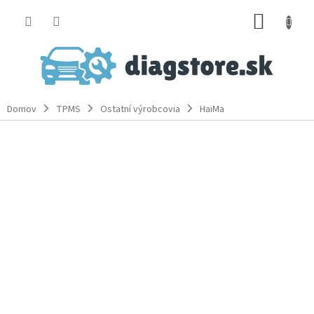
Prejsť
NÁKUP
na
obsah
KOŠÍK
Domov
TPMS
Ostatní výrobcovia
HaiMa