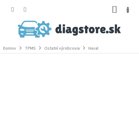
Prejsť
NÁKUP
na
obsah
KOŠÍK
Domov
TPMS
Ostatní výrobcovia
Haval