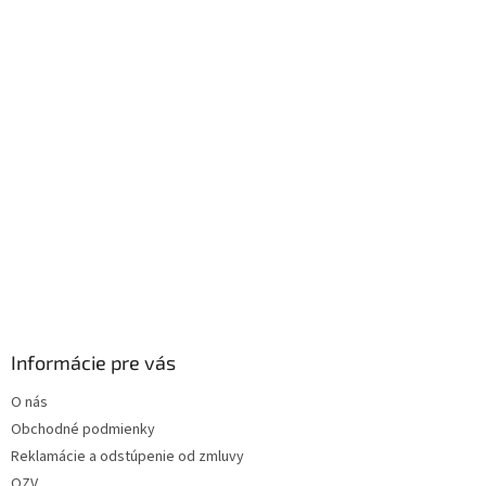
i
e
Informácie pre vás
O nás
Obchodné podmienky
Reklamácie a odstúpenie od zmluvy
OZV