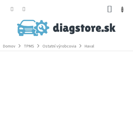
Prejsť
NÁKUP
na
obsah
KOŠÍK
Domov
TPMS
Ostatní výrobcovia
Haval