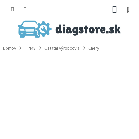
Prejsť
NÁKUP
na
obsah
KOŠÍK
Domov
TPMS
Ostatní výrobcovia
Chery