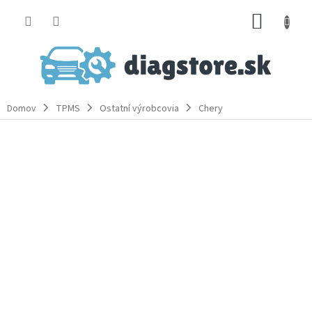
Prejsť
NÁKUP
na
obsah
KOŠÍK
Domov
TPMS
Ostatní výrobcovia
Chery