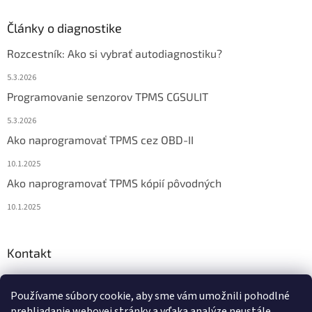
Články o diagnostike
Rozcestník: Ako si vybrať autodiagnostiku?
5.3.2026
Programovanie senzorov TPMS CGSULIT
5.3.2026
Ako naprogramovať TPMS cez OBD-II
10.1.2025
Ako naprogramovať TPMS kópií pôvodných
10.1.2025
Kontakt
info
@
diagstore.sk
Používame súbory cookie, aby sme vám umožnili pohodlné
+421 915 478 199
prehliadanie webovej stránky a vďaka analýze neustále