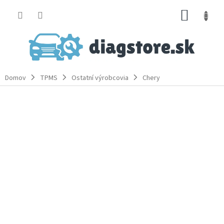
Prejsť
NÁKUP
na
obsah
KOŠÍK
Domov
TPMS
Ostatní výrobcovia
Chery