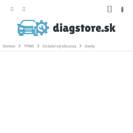
Prejsť
NÁKUP
na
obsah
KOŠÍK
Domov
TPMS
Ostatní výrobcovia
Geely