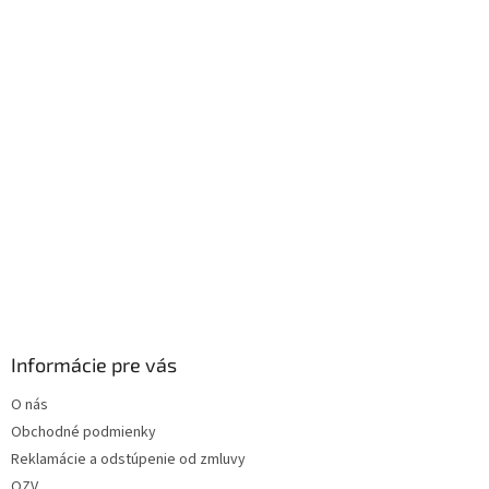
i
e
Informácie pre vás
O nás
Obchodné podmienky
Reklamácie a odstúpenie od zmluvy
OZV