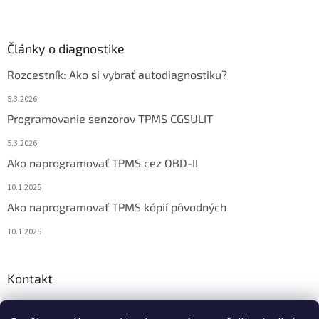
Články o diagnostike
Rozcestník: Ako si vybrať autodiagnostiku?
5.3.2026
Programovanie senzorov TPMS CGSULIT
5.3.2026
Ako naprogramovať TPMS cez OBD-II
10.1.2025
Ako naprogramovať TPMS kópií pôvodných
10.1.2025
Kontakt
info
@
diagstore.sk