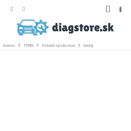
Prejsť
NÁKUP
na
obsah
KOŠÍK
Domov
TPMS
Ostatní výrobcovia
Geely