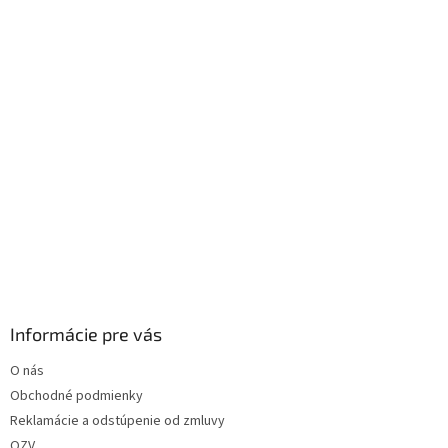
i
e
Informácie pre vás
O nás
Obchodné podmienky
Reklamácie a odstúpenie od zmluvy
OZV