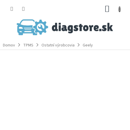
Prejsť
NÁKUP
na
obsah
KOŠÍK
Domov
TPMS
Ostatní výrobcovia
Geely