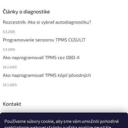
Články o diagnostike
Rozcestník: Ako si vybrať autodiagnostiku?
5.3.2026
Programovanie senzorov TPMS CGSULIT
5.3.2026
Ako naprogramovať TPMS cez OBD-II
10.1.2025
Ako naprogramovať TPMS kópií pôvodných
10.1.2025
Kontakt
info
@
diagstore.sk
Používame súbory cookie, aby sme vám umožnili pohodlné
+421 915 478 199
prehliadanie webovej stránky a vďaka analýze neustále