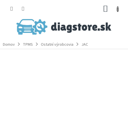
Prejsť
NÁKUP
na
obsah
KOŠÍK
Domov
TPMS
Ostatní výrobcovia
JAC