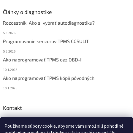
Články o diagnostike
Rozcestník: Ako si vybrať autodiagnostiku?
5.3.2026
Programovanie senzorov TPMS CGSULIT
5.3.2026
Ako naprogramovať TPMS cez OBD-II
10.1.2025
Ako naprogramovať TPMS kópií pôvodných
10.1.2025
Kontakt
info
@
diagstore.sk
Používame súbory cookie, aby sme vám umožnili pohodlné
+421 915 478 199
prehliadanie webovej stránky a vďaka analýze neustále