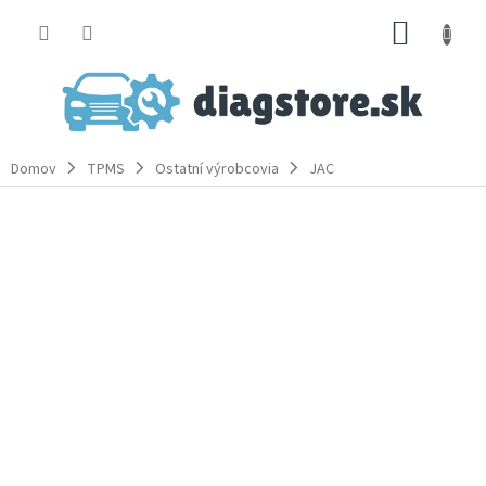
Prejsť
NÁKUP
na
obsah
KOŠÍK
Domov
TPMS
Ostatní výrobcovia
JAC