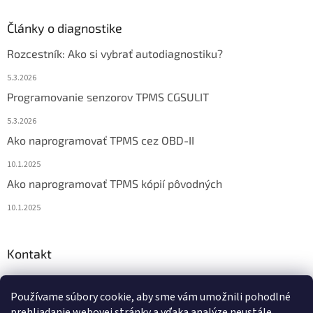
Články o diagnostike
Rozcestník: Ako si vybrať autodiagnostiku?
5.3.2026
Programovanie senzorov TPMS CGSULIT
5.3.2026
Ako naprogramovať TPMS cez OBD-II
10.1.2025
Ako naprogramovať TPMS kópií pôvodných
10.1.2025
Kontakt
info
@
diagstore.sk
Používame súbory cookie, aby sme vám umožnili pohodlné
+421 915 478 199
prehliadanie webovej stránky a vďaka analýze neustále