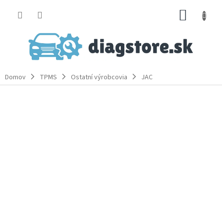
Prejsť
NÁKUP
na
obsah
KOŠÍK
Domov
TPMS
Ostatní výrobcovia
JAC