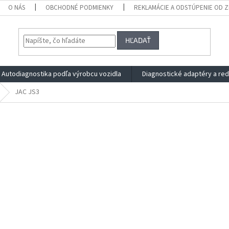
O NÁS
OBCHODNÉ PODMIENKY
REKLAMÁCIE A ODSTÚPENIE OD 
HĽADAŤ
Autodiagnostika podľa výrobcu vozidla
Diagnostické adaptéry a re
JAC JS3